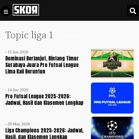
Topic liga 1
+
Football
INDEKS +
Privacy
Policy
- 15 Jun 2026
+
Pedoman
Culture
Dominasi Berlanjut, Bintang Timur
Pemberitaan
Surabaya Juara Pro Futsal League
Lima Kali Beruntun
Media
Sports
+
Siber
Update
- 14 Jun 2026
Disclaimer
Pro Futsal League 2025-2026:
Timnas
Jadwal, Hasil dan Klasemen Lengkap
Tentang
Indonesia
Kami
SKOR
SPECIAL
- 29 May 2026
Liga Champions 2025-2026: Jadwal,
Hasil, dan Klasemen Lengkap
Video