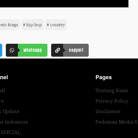
nto kings
# hip-hop
# country
whatsapp
copyurl
nel
Pages
all
Tentang Kami
re
Privacy Policy
s Update
Disclaimer
s Indonesia
Pedoman Media S
 SPECIAL