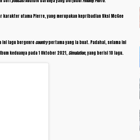
n seri
podcast
Audible barunya yang berjudul
Finding Pierre
.
ar karakter utama Pierre, yang merupakan kepribadian fiksi McGee
a ini lagu bergenre
country
pertama yang ia buat. Padahal, selama ini
album keduanya pada 1 Oktober 2021,
Simulation
, yang berisi 10 lagu.