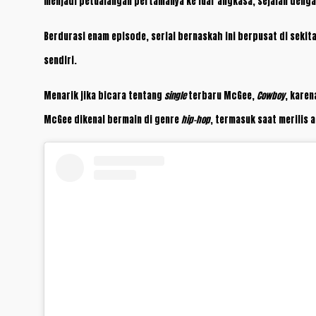
menjadi petualangan pertamanya ke luar angkasa, sejalan denga
Berdurasi enam episode, serial bernaskah ini berpusat di sekit
sendiri.
Menarik jika bicara tentang
single
terbaru McGee,
Cowboy
, karen
McGee dikenal bermain di genre
hip-hop
, termasuk saat merilis 