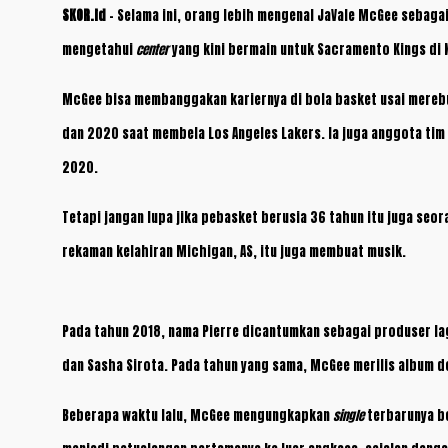
SKOR.id
– Selama ini, orang lebih mengenal JaVale McGee sebaga
mengetahui
center
yang kini bermain untuk Sacramento Kings di 
McGee bisa membanggakan kariernya di bola basket usai merebut
dan 2020 saat membela Los Angeles Lakers. Ia juga anggota tim
2020.
Tetapi jangan lupa jika pebasket berusia 36 tahun itu juga seo
rekaman kelahiran Michigan, AS, itu juga membuat musik.
Pada tahun 2018, nama Pierre dicantumkan sebagai produser l
dan Sasha Sirota. Pada tahun yang sama, McGee merilis album de
Beberapa waktu lalu, McGee mengungkapkan
single
terbarunya b