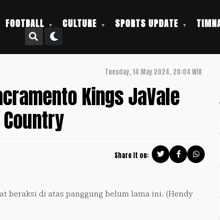
FOOTBALL
CULTURE
SPORTS UPDATE
TIMNA
Tuesday, 14 May 2024, 20:04 WIB
Sacramento Kings JaVale
 Country
Share it on:
t beraksi di atas panggung belum lama ini. (Hendy