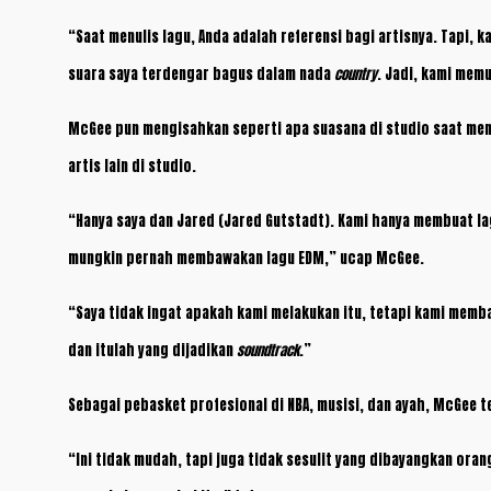
“Saat menulis lagu, Anda adalah referensi bagi artisnya. Tapi, 
suara saya terdengar bagus dalam nada
country
. Jadi, kami mem
McGee pun mengisahkan seperti apa suasana di studio saat me
artis lain di studio.
“Hanya saya dan Jared (Jared Gutstadt). Kami hanya membuat l
mungkin pernah membawakan lagu EDM,” ucap McGee.
“Saya tidak ingat apakah kami melakukan itu, tetapi kami memba
dan itulah yang dijadikan
soundtrack
.”
Sebagai pebasket profesional di NBA, musisi, dan ayah, McGee
“Ini tidak mudah, tapi juga tidak sesulit yang dibayangkan ora