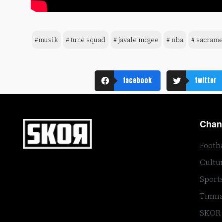
#musik
# tune squad
# javale mcgee
# nba
# sacrame
facebook
twitter
Chan
Footb
Cultu
Sport
Timna
SKOR