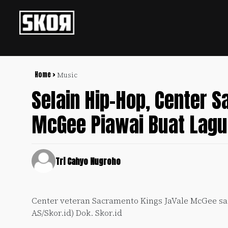
+
Football
Privacy
Policy
Home >
Music
Selain Hip-Hop, Center 
+
Pedoman
Culture
Pemberitaan
McGee Piawai Buat Lagu
Media
Sports
+
Siber
Update
Disclaimer
Timnas
Tri Cahyo Nugroho
Tentang
Indonesia
Kami
SKOR
Center veteran Sacramento Kings JaVale McGee saa
SPECIAL
AS/Skor.id) Dok. Skor.id
Video