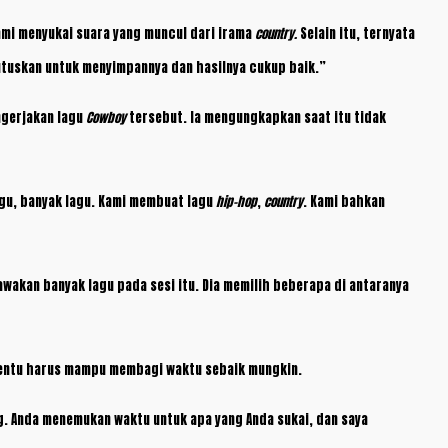
kami menyukai suara yang muncul dari irama
country.
Selain itu, ternyata
utuskan untuk menyimpannya dan hasilnya cukup baik.”
ngerjakan lagu
Cowboy
tersebut. Ia mengungkapkan saat itu tidak
agu, banyak lagu. Kami membuat lagu
hip-hop
,
country
. Kami bahkan
wakan banyak lagu pada sesi itu. Dia memilih beberapa di antaranya
 tentu harus mampu membagi waktu sebaik mungkin.
ng. Anda menemukan waktu untuk apa yang Anda sukai, dan saya