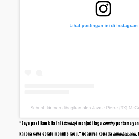
Lihat postingan ini di Instagram
Sebuah kiriman dibagikan oleh Javale Pierre {3X} Mc
“Saya pastikan bila ini (
Cowboy
) menjadi lagu
country
pertama yang
karena saya selalu menulis lagu,” ucapnya kepada
allhiphop.com
,