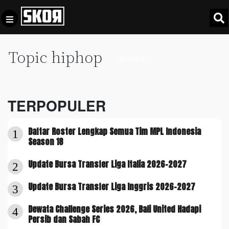
Topic hiphop
+
Football
INDEKS +
Privacy
Policy
+
Pedoman
Culture
TERPOPULER
Pemberitaan
Media
Sports
+
Siber
Daftar Roster Lengkap Semua Tim MPL Indonesia
1
Update
Season 18
Disclaimer
Timnas
Update Bursa Transfer Liga Italia 2026-2027
2
Tentang
Indonesia
Kami
Update Bursa Transfer Liga Inggris 2026-2027
3
SKOR
SPECIAL
Dewata Challenge Series 2026, Bali United Hadapi
4
Persib dan Sabah FC
Video