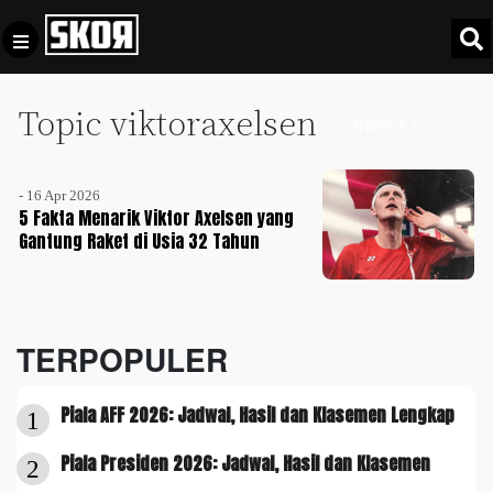
Topic viktoraxelsen
+
Football
INDEKS +
Privacy
Policy
- 16 Apr 2026
+
Pedoman
Culture
5 Fakta Menarik Viktor Axelsen yang
Pemberitaan
Gantung Raket di Usia 32 Tahun
Media
Sports
+
Siber
Update
Disclaimer
Timnas
TERPOPULER
Tentang
Indonesia
Kami
Piala AFF 2026: Jadwal, Hasil dan Klasemen Lengkap
SKOR
1
SPECIAL
Piala Presiden 2026: Jadwal, Hasil dan Klasemen
2
Video