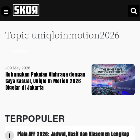
Topic uniqloinmotion2026
+
Football
Privacy
Policy
INDEKS +
+
Pedoman
Culture
Pemberitaan
- 09 May 2026
Media
Hubungkan Pakaian Olahraga dengan
Sports
+
Siber
Gaya Kasual, Uniqlo In Motion 2026
Update
Digelar di Jakarta
Disclaimer
Timnas
Tentang
Indonesia
Kami
TERPOPULER
SKOR
SPECIAL
Piala AFF 2026: Jadwal, Hasil dan Klasemen Lengkap
1
Video