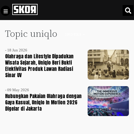
Topic uniqlo
+
Football
INDEKS +
Privacy
Policy
- 18 Jun 2026
+
Pedoman
Culture
Olahraga dan Lifestyle Dipadukan
Pemberitaan
Wisata Sejarah, Uniqlo Beri Bukti
Efektivitas Produk Lawan Radiasi
Media
Sports
Sinar UV
+
Siber
Update
Disclaimer
- 09 May 2026
Timnas
Hubungkan Pakaian Olahraga dengan
Tentang
Indonesia
Gaya Kasual, Uniqlo In Motion 2026
Kami
Digelar di Jakarta
SKOR
SPECIAL
Video