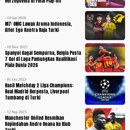
Herzegovina di Final Play-off
- 10 Jan 2026
M7: ONIC Lawan Aroma Indonesia,
Alter Ego Kontra Raja Turki
- 19 Nov 2025
Spanyol Gagal Sempurna, Belgia Pesta
7 Gol di Laga Pamungkas Kualifikasi
Piala Dunia 2026
- 01 Oct 2025
Hasil Matchday 2 Liga Champions:
Real Madrid Berpesta, Liverpool
Tumbang di Turki
- 12 Sep 2025
Manchester United Resmikan
Kepindahan Andre Onana ke Klub