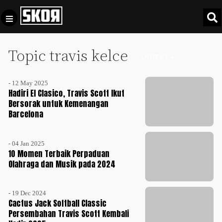
Topic travis kelce
+
Football
INDEKS +
Privacy
Policy
- 12 May 2025
+
Pedoman
Culture
Hadiri El Clasico, Travis Scott Ikut
Pemberitaan
Bersorak untuk Kemenangan
Barcelona
Media
Sports
+
Siber
Update
- 04 Jan 2025
Disclaimer
10 Momen Terbaik Perpaduan
Timnas
Olahraga dan Musik pada 2024
Tentang
Indonesia
Kami
SKOR
- 19 Dec 2024
SPECIAL
Cactus Jack Softball Classic
Persembahan Travis Scott Kembali
Video