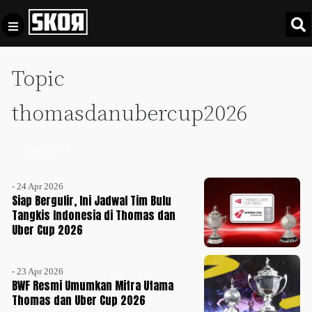
Topic
+
Football
Privacy
Policy
thomasdanubercup2026
+
Pedoman
Culture
Pemberitaan
INDEKS +
Media
Sports
+
Siber
Update
- 24 Apr 2026
Siap Bergulir, Ini Jadwal Tim Bulu
Disclaimer
Tangkis Indonesia di Thomas dan
Timnas
Uber Cup 2026
Tentang
Indonesia
Kami
SKOR
- 23 Apr 2026
SPECIAL
BWF Resmi Umumkan Mitra Utama
Thomas dan Uber Cup 2026
Video