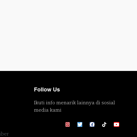
Follow Us
Ikuti info menarik lainnya di sosial
media kami
iber