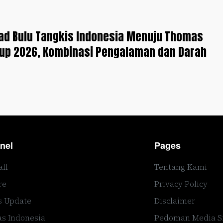
ad Bulu Tangkis Indonesia Menuju Thomas
Cup 2026, Kombinasi Pengalaman dan Darah
nel
Pages
all
Tentang Kami
re
Privacy Policy
s Update
Disclaimer
s Indonesia
Pedoman Media S