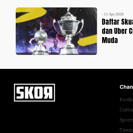
- 11 Apr 2026
Daftar Sku
dan Uber 
Muda
Chan
Footb
Cultu
Sport
Timna