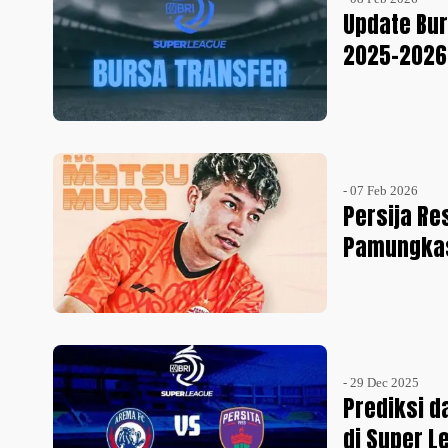
Update Bu
2025-2026
- 07 Feb 2026
Persija R
Pamungkas
- 29 Dec 2025
Prediksi d
di Super 