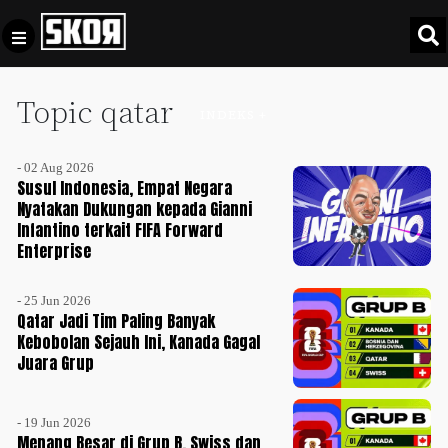
Topic qatar
+
Football
INDEKS +
Privacy
Policy
- 02 Aug 2026
+
Pedoman
Culture
Susul Indonesia, Empat Negara
Pemberitaan
Nyatakan Dukungan kepada Gianni
Infantino terkait FIFA Forward
Media
Sports
Enterprise
+
Siber
Update
Disclaimer
- 25 Jun 2026
Timnas
Qatar Jadi Tim Paling Banyak
Tentang
Indonesia
Kebobolan Sejauh Ini, Kanada Gagal
Kami
Juara Grup
SKOR
SPECIAL
- 19 Jun 2026
Menang Besar di Grup B, Swiss dan
Video