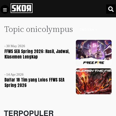
Topic onicolympus
+
Football
INDEKS +
Privacy
Policy
- 30 May 2026
+
Pedoman
Culture
FFWS SEA Spring 2026: Hasil, Jadwal,
Pemberitaan
Klasemen Lengkap
Media
Sports
+
Siber
Update
- 14 Apr 2026
Disclaimer
Daftar 18 Tim yang Lolos FFWS SEA
Timnas
Spring 2026
Tentang
Indonesia
Kami
SKOR
SPECIAL
TERPOPULER
Video