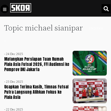
Topic michael sianipar
+
Football
INDEKS
Privacy
Policy
+
+
Pedoman
Culture
Pemberitaan
- 24 Dec 2025
Media
Matangkan Persiapan Tuan Rumah
Sports
+
Siber
Piala Asia Futsal 2026, FFI Audiensi ke
Update
Pemprov DKI Jakarta
Disclaimer
Timnas
- 23 Dec 2025
Tentang
Indonesia
Ucapkan Terima Kasih, Timnas Futsal
Kami
Putra Langsung Alihkan Fokus ke
SKOR
Piala Asia
SPECIAL
Video
- 22 Dec 2025