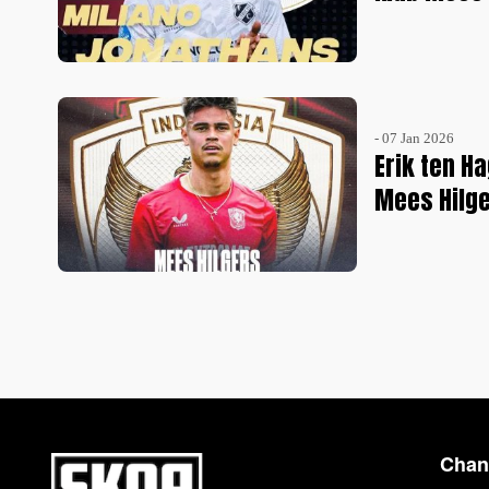
- 07 Jan 2026
Erik ten H
Mees Hilg
Chan