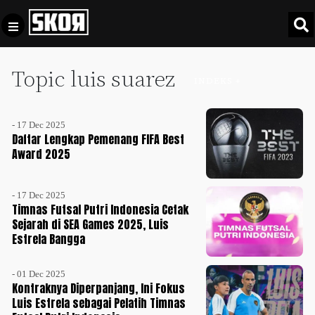
Topic luis suarez
+
Football
INDEKS +
Privacy
Policy
- 17 Dec 2025
+
Pedoman
Culture
Daftar Lengkap Pemenang FIFA Best
Pemberitaan
Award 2025
Media
Sports
+
Siber
Update
- 17 Dec 2025
Disclaimer
Timnas Futsal Putri Indonesia Cetak
Timnas
Sejarah di SEA Games 2025, Luis
Tentang
Indonesia
Estrela Bangga
Kami
SKOR
- 01 Dec 2025
SPECIAL
Kontraknya Diperpanjang, Ini Fokus
Luis Estrela sebagai Pelatih Timnas
Video