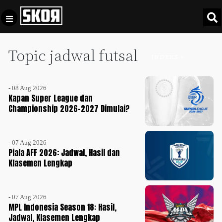
Topic jadwal futsal
+
Football
INDEKS +
Privacy
Policy
- 08 Aug 2026
+
Pedoman
Culture
Kapan Super League dan
Pemberitaan
Championship 2026-2027 Dimulai?
Media
Sports
+
Siber
Update
- 07 Aug 2026
Disclaimer
Piala AFF 2026: Jadwal, Hasil dan
Timnas
Klasemen Lengkap
Tentang
Indonesia
Kami
SKOR
- 07 Aug 2026
SPECIAL
MPL Indonesia Season 18: Hasil,
Jadwal, Klasemen Lengkap
Video