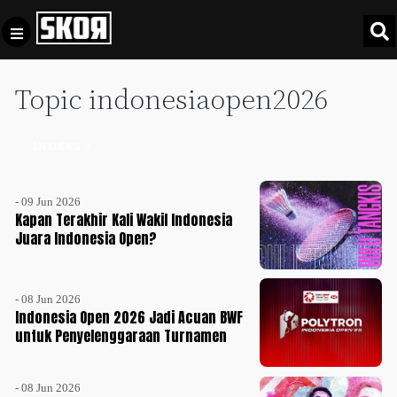
Topic indonesiaopen2026
+
Football
Privacy
Policy
INDEKS +
+
Pedoman
Culture
Pemberitaan
- 09 Jun 2026
Media
Sports
Kapan Terakhir Kali Wakil Indonesia
+
Siber
Juara Indonesia Open?
Update
Disclaimer
Timnas
Tentang
Indonesia
- 08 Jun 2026
Indonesia Open 2026 Jadi Acuan BWF
Kami
untuk Penyelenggaraan Turnamen
SKOR
SPECIAL
- 08 Jun 2026
Video