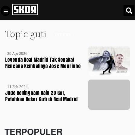
Topic guti
+
Football
INDEKS +
Privacy
Policy
- 29 Apr 2026
+
Pedoman
Culture
Legenda Real Madrid Tak Sepakat
Pemberitaan
Rencana Kembalinya Jose Mourinho
Media
Sports
+
Siber
Update
- 11 Feb 2024
Disclaimer
Jude Bellingham Raih 20 Gol,
Timnas
Patahkan Rekor Guti di Real Madrid
Tentang
Indonesia
Kami
SKOR
SPECIAL
TERPOPULER
Video