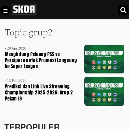
Topic grup2
+
Football
INDEKS +
Privacy
Policy
- 28 Apr 2026
+
Pedoman
Culture
Menghitung Peluang PSS vs
Pemberitaan
Persipura untuk Promosi Langsung
ke Super League
Media
Sports
+
Siber
Update
- 13 Feb 2026
Disclaimer
Prediksi dan Link Live Streaming
Timnas
Championship 2025-2026: Grup 2
Tentang
Indonesia
Pekan 19
Kami
SKOR
SPECIAL
TERPOPULER
Video