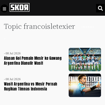
Topic francoisletexier
+
Football
INDEKS
Privacy
Policy
+
+
Pedoman
Culture
Pemberitaan
- 08 Jul 2026
Media
Sports
Alasan Gol Pemain Mesir ke Gawang
+
Siber
Argentina Dianulir Wasit
Update
Disclaimer
Timnas
Tentang
Indonesia
- 08 Jul 2026
Wasit Argentina vs Mesir Pernah
Kami
Rugikan Timnas Indonesia
SKOR
SPECIAL
Video