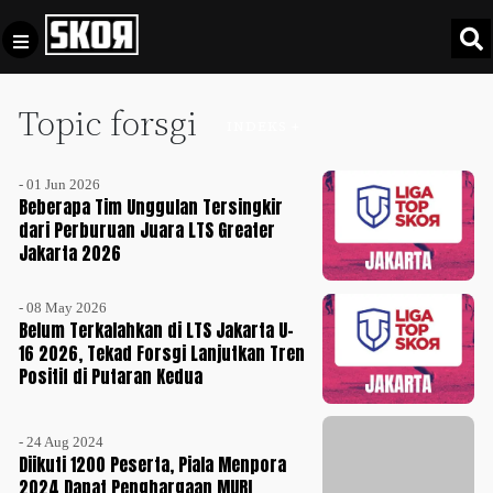
Topic forsgi
+
Football
INDEKS +
Privacy
Policy
- 01 Jun 2026
+
Pedoman
Culture
Beberapa Tim Unggulan Tersingkir
Pemberitaan
dari Perburuan Juara LTS Greater
Jakarta 2026
Media
Sports
+
Siber
Update
- 08 May 2026
Disclaimer
Belum Terkalahkan di LTS Jakarta U-
Timnas
16 2026, Tekad Forsgi Lanjutkan Tren
Tentang
Indonesia
Positif di Putaran Kedua
Kami
SKOR
SPECIAL
- 24 Aug 2024
Diikuti 1200 Peserta, Piala Menpora
2024 Dapat Penghargaan MURI
Video