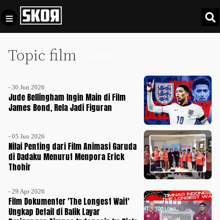
Topic film
+
Football
INDEKS +
Privacy
Policy
- 30 Jun 2026
+
Pedoman
Culture
Jude Bellingham Ingin Main di Film
Pemberitaan
James Bond, Rela Jadi Figuran
Media
Sports
+
Siber
Update
- 05 Jun 2026
Disclaimer
Nilai Penting dari Film Animasi Garuda
Timnas
di Dadaku Menurut Menpora Erick
Tentang
Indonesia
Thohir
Kami
SKOR
- 29 Apr 2026
SPECIAL
Film Dokumenter 'The Longest Wait'
Ungkap Detail di Balik Layar
Video