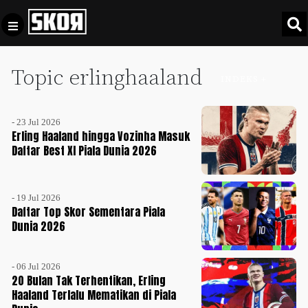
Topic erlinghaaland
+
Football
INDEKS +
Privacy
Policy
- 23 Jul 2026
+
Pedoman
Culture
Erling Haaland hingga Vozinha Masuk
Pemberitaan
Daftar Best XI Piala Dunia 2026
Media
Sports
+
Siber
Update
- 19 Jul 2026
Disclaimer
Daftar Top Skor Sementara Piala
Timnas
Dunia 2026
Tentang
Indonesia
Kami
SKOR
- 06 Jul 2026
SPECIAL
20 Bulan Tak Terhentikan, Erling
Haaland Terlalu Mematikan di Piala
Video