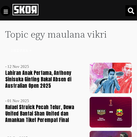
Topic egy maulana vikri
+
Football
Privacy
Policy
INDEKS +
+
Pedoman
Culture
Pemberitaan
- 12 Nov 2025
Media
Lahiran Anak Pertama, Anthony
Sports
+
Siber
Sinisuka Ginting Bakal Absen di
Update
Australian Open 2025
Disclaimer
Timnas
- 01 Nov 2025
Tentang
Indonesia
Rafael Struick Pecah Telur, Dewa
Kami
United Bantai Shan United dan
SKOR
Amankan Tiket Perempat Final
SPECIAL
Video