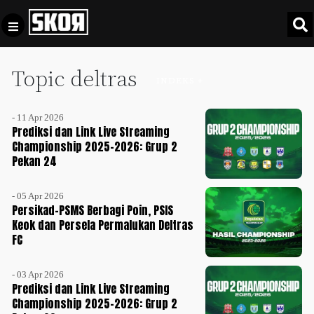
Topic deltras
+
Football
INDEKS +
Privacy
Policy
- 11 Apr 2026
+
Pedoman
Culture
Prediksi dan Link Live Streaming
Pemberitaan
Championship 2025-2026: Grup 2
Pekan 24
Media
Sports
+
Siber
Update
- 05 Apr 2026
Disclaimer
Persikad-PSMS Berbagi Poin, PSIS
Timnas
Keok dan Persela Permalukan Deltras
Tentang
Indonesia
FC
Kami
SKOR
- 03 Apr 2026
SPECIAL
Prediksi dan Link Live Streaming
Championship 2025-2026: Grup 2
Video