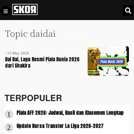
Topic daidai
+
Football
INDEKS +
Privacy
Policy
- 15 May 2026
+
Pedoman
Culture
Dai Dai, Lagu Resmi Piala Dunia 2026
Pemberitaan
dari Shakira
Media
Sports
+
Siber
Update
Disclaimer
Timnas
TERPOPULER
Tentang
Indonesia
Kami
Piala AFF 2026: Jadwal, Hasil dan Klasemen Lengkap
SKOR
1
SPECIAL
Update Bursa Transfer La Liga 2026-2027
2
Video