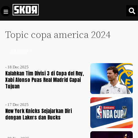
Topic copa america 2024
+
Football
Privacy
Policy
INDEKS +
+
Pedoman
Culture
Pemberitaan
- 18 Dec 2025
Media
Kalahkan Tim Divisi 3 di Copa del Rey,
Sports
+
Siber
Xabi Alonso Puas Real Madrid Capai
Update
Tujuan
Disclaimer
Timnas
Tentang
Indonesia
- 17 Dec 2025
New York Knicks Sejajarkan Diri
Kami
SKOR
dengan Lakers dan Bucks
SPECIAL
Video