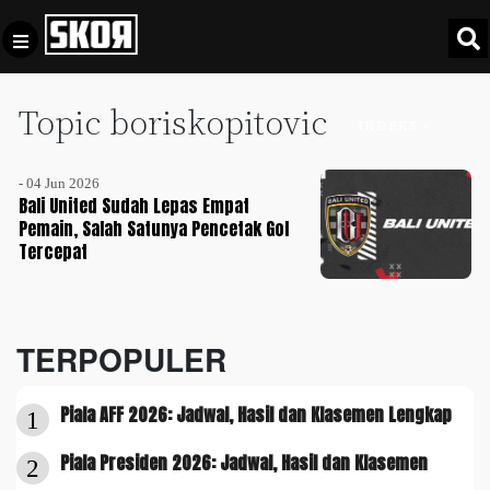
Topic boriskopitovic
+
Football
INDEKS +
Privacy
Policy
- 04 Jun 2026
+
Pedoman
Culture
Bali United Sudah Lepas Empat
Pemberitaan
Pemain, Salah Satunya Pencetak Gol
Tercepat
Media
Sports
+
Siber
Update
Disclaimer
Timnas
TERPOPULER
Tentang
Indonesia
Kami
SKOR
Piala AFF 2026: Jadwal, Hasil dan Klasemen Lengkap
1
SPECIAL
Piala Presiden 2026: Jadwal, Hasil dan Klasemen
2
Video