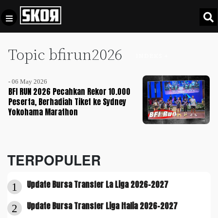
Topic bfirun2026
+
Football
INDEKS +
Privacy
Policy
- 06 May 2026
+
Pedoman
Culture
BFI RUN 2026 Pecahkan Rekor 10.000
Pemberitaan
Peserta, Berhadiah Tiket ke Sydney
Yokohama Marathon
Media
Sports
+
Siber
Update
Disclaimer
Timnas
TERPOPULER
Tentang
Indonesia
Kami
SKOR
Update Bursa Transfer La Liga 2026-2027
1
SPECIAL
Update Bursa Transfer Liga Italia 2026-2027
2
Video