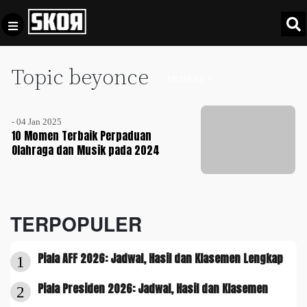
Topic beyonce
+
Football
INDEKS +
Privacy
Policy
- 04 Jan 2025
+
Pedoman
Culture
10 Momen Terbaik Perpaduan
Pemberitaan
Olahraga dan Musik pada 2024
Media
Sports
+
Siber
Update
Disclaimer
Timnas
TERPOPULER
Tentang
Indonesia
Kami
Piala AFF 2026: Jadwal, Hasil dan Klasemen Lengkap
SKOR
1
SPECIAL
Piala Presiden 2026: Jadwal, Hasil dan Klasemen
2
Video