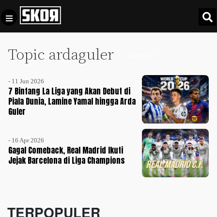
Topic ardaguler
+
Football
INDEKS +
Privacy
Policy
- 11 Jun 2026
+
Pedoman
Culture
7 Bintang La Liga yang Akan Debut di
Pemberitaan
Piala Dunia, Lamine Yamal hingga Arda
Guler
Media
Sports
+
Siber
Update
- 16 Apr 2026
Disclaimer
Gagal Comeback, Real Madrid Ikuti
Timnas
Jejak Barcelona di Liga Champions
Tentang
Indonesia
Kami
SKOR
SPECIAL
TERPOPULER
Video