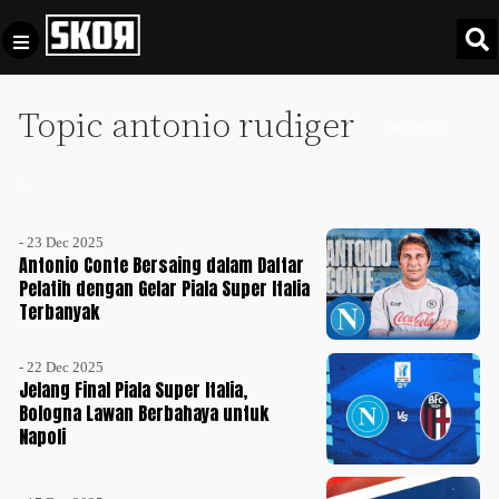
Topic antonio rudiger
+
Football
INDEKS
Privacy
Policy
+
+
Pedoman
Culture
Pemberitaan
- 23 Dec 2025
Media
Antonio Conte Bersaing dalam Daftar
Sports
+
Siber
Pelatih dengan Gelar Piala Super Italia
Update
Terbanyak
Disclaimer
Timnas
- 22 Dec 2025
Tentang
Indonesia
Jelang Final Piala Super Italia,
Kami
Bologna Lawan Berbahaya untuk
SKOR
Napoli
SPECIAL
Video