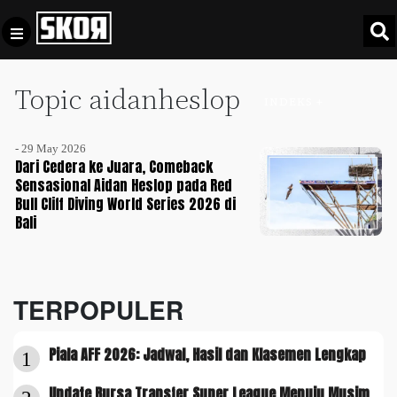
Topic aidanheslop
+
Football
INDEKS +
Privacy
Policy
- 29 May 2026
+
Pedoman
Culture
Dari Cedera ke Juara, Comeback
Pemberitaan
Sensasional Aidan Heslop pada Red
Bull Cliff Diving World Series 2026 di
Media
Sports
Bali
+
Siber
Update
Disclaimer
Timnas
Tentang
Indonesia
TERPOPULER
Kami
SKOR
Piala AFF 2026: Jadwal, Hasil dan Klasemen Lengkap
SPECIAL
1
Video
Update Bursa Transfer Super League Menuju Musim