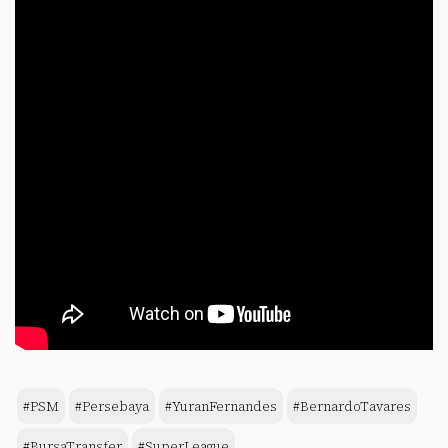
#PSM
#Persebaya
#YuranFernandes
#BernardoTavares
#BursaTransfer
#SuperLeague