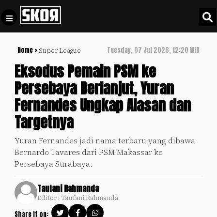
Home >
Tuesday, 07 Jul 2026, 12:20 WIB
Super League
+
Football
Privacy
Eksodus Pemain PSM ke
Policy
Persebaya Berlanjut, Yuran
+
Pedoman
Culture
Fernandes Ungkap Alasan dan
Pemberitaan
Media
Targetnya
Sports
+
Siber
Update
Yuran Fernandes jadi nama terbaru yang dibawa
Disclaimer
Bernardo Tavares dari PSM Makassar ke
Timnas
Tentang
Persebaya Surabaya.
Indonesia
Kami
SKOR
Taufani Rahmanda
SPECIAL
Editor : Taufani Rahmanda
Video
Share it on: