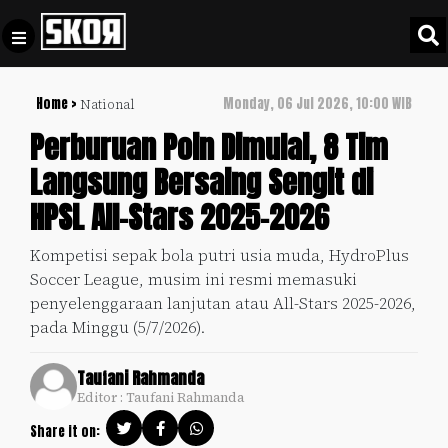
Home >
Monday, 06 Jul 2026, 10:00 WIB
National
+
Football
Privacy
Perburuan Poin Dimulai, 8 Tim
Policy
Langsung Bersaing Sengit di
+
Pedoman
Culture
HPSL All-Stars 2025-2026
Pemberitaan
Media
Sports
+
Kompetisi sepak bola putri usia muda, HydroPlus
Siber
Update
Soccer League, musim ini resmi memasuki
Disclaimer
penyelenggaraan lanjutan atau All-Stars 2025-2026,
Timnas
pada Minggu (5/7/2026).
Tentang
Indonesia
Kami
Taufani Rahmanda
SKOR
Editor : Taufani Rahmanda
SPECIAL
Share it on:
Video