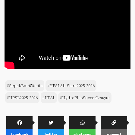
#SepakBolaWanita
#HPSLAll-Stars2025-2026
#HPSL2025-2026
#HPSL
#HydroPlusSoccerLeague