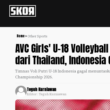
+
Football
Privacy
Policy
Home >
Other Sports
AVC Girls' U-18 Volleyba
+
Pedoman
Culture
Pemberitaan
dari Thailand, Indonesia
Media
Sports
+
Siber
Update
Timnas Voli Putri U-18 Indonesia gagal menuntaskan
Disclaimer
Championship 2026.
Timnas
Tentang
Indonesia
Kami
Teguh Kurniawan
SKOR
Editor : Teguh Kurniawan
SPECIAL
Video