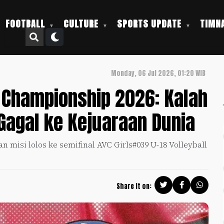
FOOTBALL
CULTURE
SPORTS UPDATE
TIMNA
Monday, 06 Jul 2026, 01:20 WIB
ll Championship 2026: Kalah
 Gagal ke Kejuaraan Dunia
 misi lolos ke semifinal AVC Girls#039 U-18 Volleyball
Share it on: