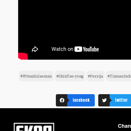
#WitanSulaeman
#ShinTae-yong
#Persija
#TimnasInd
facebook
twitter
Chan