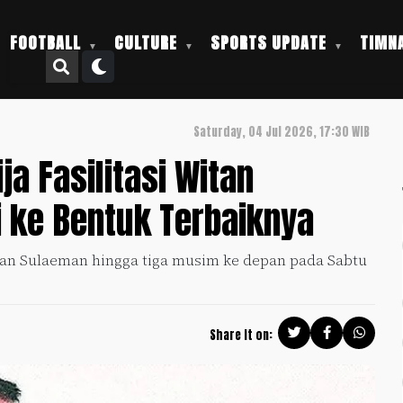
FOOTBALL
CULTURE
SPORTS UPDATE
TIMNA
Saturday, 04 Jul 2026, 17:30 WIB
ja Fasilitasi Witan
 ke Bentuk Terbaiknya
tan Sulaeman hingga tiga musim ke depan pada Sabtu
Share it on: