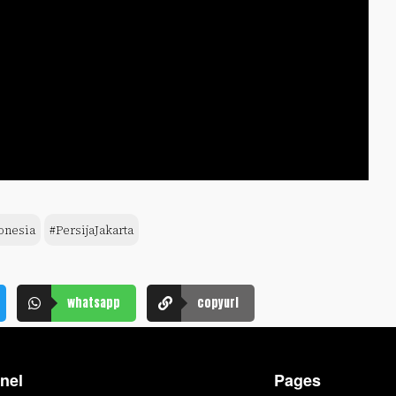
onesia
#PersijaJakarta
whatsapp
copyurl
nel
Pages