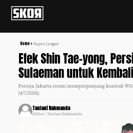
+
Football
Privacy
Policy
Home >
Super League
Efek Shin Tae-yong, Persi
+
Pedoman
Culture
Pemberitaan
Sulaeman untuk Kembali
Media
Sports
+
Siber
Update
Persija Jakarta resmi memperpanjang kontrak Wi
Disclaimer
(4/7/2026).
Timnas
Tentang
Indonesia
Kami
Taufani Rahmanda
SKOR
Editor : Taufani Rahmanda
SPECIAL
Video