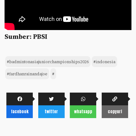
Sumber: PBSI
#badmintonasiajuniorchampionships2026
#indonesia
#fardhanrainandajoe
#
facebook
twitter
whatsapp
copyurl