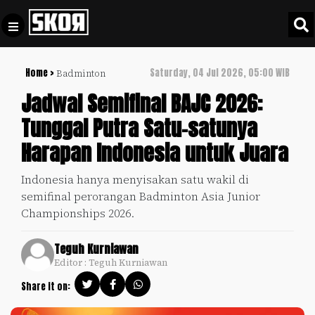
Home >
Saturday, 04 Jul 2026, 05:00 WIB
Badminton
+
Football
Privacy
Jadwal Semifinal BAJC 2026:
Policy
Tunggal Putra Satu-satunya
+
Pedoman
Culture
Harapan Indonesia untuk Juara
Pemberitaan
Media
Sports
+
Indonesia hanya menyisakan satu wakil di
Siber
Update
semifinal perorangan Badminton Asia Junior
Disclaimer
Championships 2026.
Timnas
Tentang
Indonesia
Teguh Kurniawan
Kami
Editor : Teguh Kurniawan
SKOR
SPECIAL
Share it on:
Video