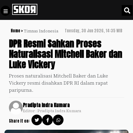
Home >
Tuesday, 30 Jun 2026, 14:35 WIB
Timnas Indonesia
+
Football
Privacy
DPR Resmi Sahkan Proses
Policy
Naturalisasi Mitchell Baker dan
+
Pedoman
Culture
Luke Vickery
Pemberitaan
Media
Sports
+
Proses naturalisasi Mitchell Baker dan Luke
Siber
Update
Vickery resmi disahkan DPR RI dalam rapat
Disclaimer
paripurna.
Timnas
Tentang
Indonesia
Pradipta Indra Kumara
Kami
Editor : Pradipta Indra Kumara
SKOR
SPECIAL
Share it on:
Video