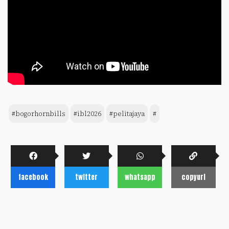
#bogorhornbills
#ibl2026
#pelitajaya
#
facebook
twitter
whatsapp
copyurl