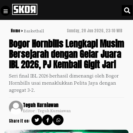
Home >
Sunday, 28 Jun 2026, 23:10 WIB
Basketball
+
Football
Privacy
Bogor Hornbills Lengkapi Musim
Policy
Bersejarah dengan Gelar Juara
+
Pedoman
Culture
IBL 2026, PJ Kembali Gigit Jari
Pemberitaan
Media
Sports
+
Seri final IBL 2026 berhasil dimenangi oleh Bogor
Siber
Update
Hornbills usai menaklukkan Pelita Jaya dengan
Disclaimer
agregat 3-2.
Timnas
Tentang
Indonesia
Teguh Kurniawan
Kami
Editor : Teguh Kurniawan
SKOR
SPECIAL
Share it on:
Video