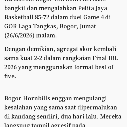
bangkit dan mengalahkan Pelita Jaya
Basketball 85-72 dalam duel Game 4 di
GOR Laga Tangkas, Bogor, Jumat
(26/6/2026) malam.
Dengan demikian, agregat skor kembali
sama kuat 2-2 dalam rangkaian Final IBL
2026 yang menggunakan format best of
five.
Bogor Hornbills enggan mengulangi
kesalahan yang sama saat dipermalukan
di kandang sendiri, dua hari lalu. Mereka
langsung tampil agresif pada