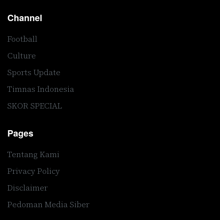
Channel
Football
Culture
Sports Update
Timnas Indonesia
SKOR SPECIAL
Pages
Tentang Kami
Privacy Policy
Disclaimer
Pedoman Media Siber