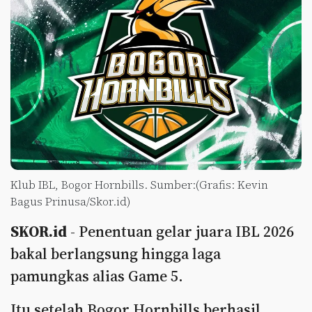
Klub IBL, Bogor Hornbills. Sumber:(Grafis: Kevin
Bagus Prinusa/Skor.id)
SKOR.id
- Penentuan gelar juara IBL 2026
bakal berlangsung hingga laga
pamungkas alias Game 5.
Itu setelah Bogor Hornbills berhasil