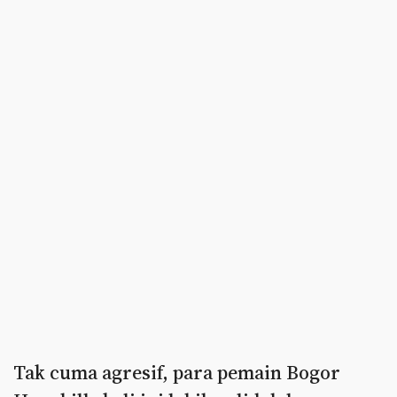
Tak cuma agresif, para pemain Bogor