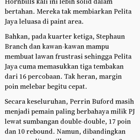
Hornbills kali ini lebih solid dalam
bertahan. Mereka tak membiarkan Pelita
Jaya leluasa di paint area.
Bahkan, pada kuarter ketiga, Stephaun
Branch dan kawan-kawan mampu
membuat lawan frustrasi sehingga Pelita
Jaya cuma memasukkan tiga tembakan
dari 16 percobaan. Tak heran, margin
poin melebar begitu cepat.
Secara keseluruhan, Perrin Buford masih
menjadi pemain paling berbahaya milik PJ
lewat sumbangan double-double, 17 poin
dan 10 rebound. Namun, dibandingkan