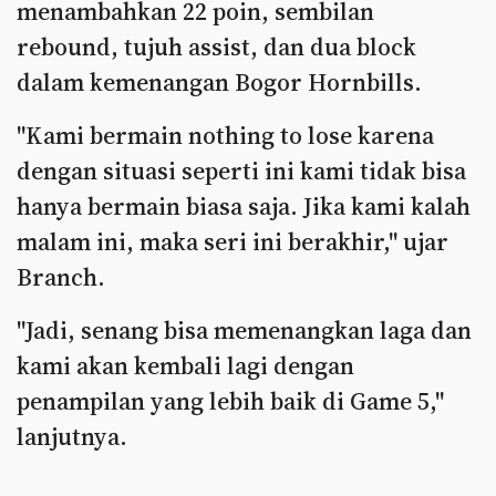
menambahkan 22 poin, sembilan
rebound, tujuh assist, dan dua block
dalam kemenangan Bogor Hornbills.
"Kami bermain nothing to lose karena
dengan situasi seperti ini kami tidak bisa
hanya bermain biasa saja. Jika kami kalah
malam ini, maka seri ini berakhir," ujar
Branch.
"Jadi, senang bisa memenangkan laga dan
kami akan kembali lagi dengan
penampilan yang lebih baik di Game 5,"
lanjutnya.