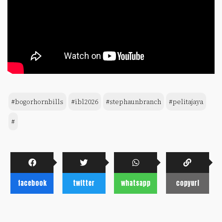
#bogorhornbills
#ibl2026
#stephaunbranch
#pelitajaya
#
facebook
twitter
whatsapp
copyurl