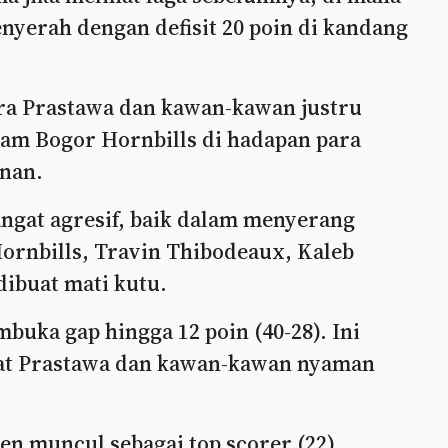
nyerah dengan defisit 20 poin di kandang
ara Prastawa dan kawan-kawan justru
am Bogor Hornbills di hadapan para
nan.
angat agresif, baik dalam menyerang
ornbills, Travin Thibodeaux, Kaleb
ibuat mati kutu.
uka gap hingga 12 poin (40-28). Ini
uat Prastawa dan kawan-kawan nyaman
en muncul sebagai top scorer (22).