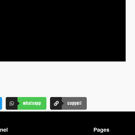
whatsapp
copyurl
nel
Pages