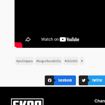
#pelitajaya
#bogorhornbills
#ibl2026
#
facebook
twitter
Chan