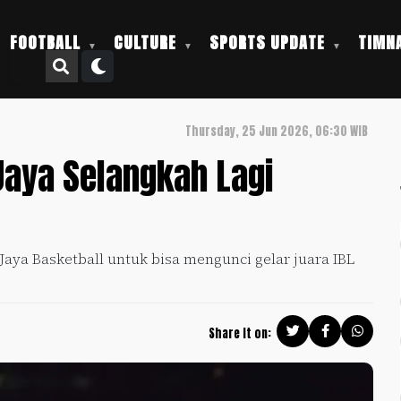
FOOTBALL
CULTURE
SPORTS UPDATE
TIMNA
Thursday, 25 Jun 2026, 06:30 WIB
 Jaya Selangkah Lagi
Jaya Basketball untuk bisa mengunci gelar juara IBL
Share it on: