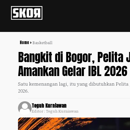
+
Football
Privacy
Policy
Home >
Basketball
Bangkit di Bogor, Pelita
+
Pedoman
Culture
Pemberitaan
Amankan Gelar IBL 2026
Media
Sports
+
Siber
Update
Satu kemenangan lagi, itu yang dibutuhkan Pelita 
Disclaimer
2026.
Timnas
Tentang
Indonesia
Kami
Teguh Kurniawan
SKOR
Editor : Teguh Kurniawan
SPECIAL
Video