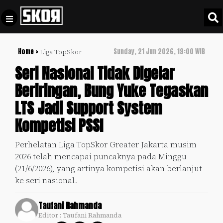
Home >
Sunday, 21 Jun 2026, 19:00 WIB
Liga TopSkor
+
Football
Privacy
Seri Nasional Tidak Digelar
Policy
Beriringan, Bung Yuke Tegaskan
+
Pedoman
Culture
LTS Jadi Support System
Pemberitaan
Media
Kompetisi PSSI
Sports
+
Siber
Update
Perhelatan Liga TopSkor Greater Jakarta musim
Disclaimer
2026 telah mencapai puncaknya pada Minggu
Timnas
Tentang
(21/6/2026), yang artinya kompetisi akan berlanjut
Indonesia
Kami
ke seri nasional.
SKOR
SPECIAL
Taufani Rahmanda
Editor : Taufani Rahmanda
Video