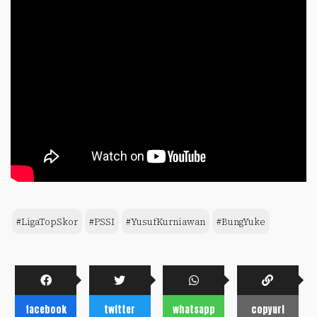
#LigaTopSkor
#PSSI
#YusufKurniawan
#BungYuke
facebook
twitter
whatsapp
copyurl