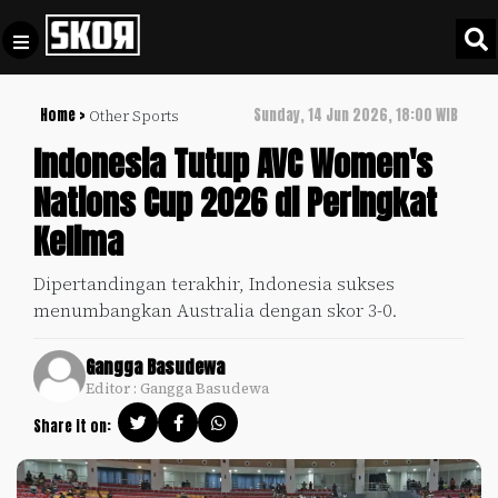
Home >
Sunday, 14 Jun 2026, 18:00 WIB
Other Sports
+
Football
Privacy
Indonesia Tutup AVC Women's
Policy
Nations Cup 2026 di Peringkat
+
Pedoman
Culture
Kelima
Pemberitaan
Media
Sports
+
Dipertandingan terakhir, Indonesia sukses
Siber
Update
menumbangkan Australia dengan skor 3-0.
Disclaimer
Timnas
Gangga Basudewa
Tentang
Indonesia
Editor : Gangga Basudewa
Kami
SKOR
Share it on:
SPECIAL
Video