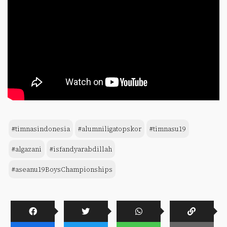
#timnasindonesia
#alumniligatopskor
#timnasu19
#algazani
#isfandyarabdillah
#aseanu19BoysChampionships