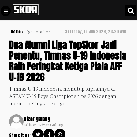
Home >
Saturday, 13 Jun 2026, 23:20 WIB
Liga TopSkor
+
Football
Privacy
Dua Alumni Liga TopSkor Jadi
Policy
Penentu, Timnas U-19 Indonesia
+
Pedoman
Culture
Raih Peringkat Ketiga Piala AFF
Pemberitaan
Media
U-19 2026
Sports
+
Siber
Update
Timnas U-19 Indonesia menutup kiprahnya di
Disclaimer
ASEAN U-19 Boys Championships 2026 dengan
Timnas
Tentang
meraih peringkat ketiga.
Indonesia
Kami
SKOR
nizar galang
SPECIAL
Editor : Nizar Galang
Video
Share it on: