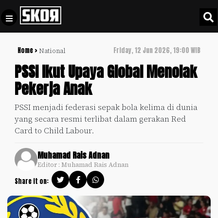
Home >
Friday, 12 Jun 2026, 19:00 WIB
National
+
Football
Privacy
PSSI Ikut Upaya Global Menolak
Policy
Pekerja Anak
+
Pedoman
Culture
Pemberitaan
PSSI menjadi federasi sepak bola kelima di dunia
Media
yang secara resmi terlibat dalam gerakan Red
Sports
+
Siber
Card to Child Labour.
Update
Disclaimer
Timnas
Muhamad Rais Adnan
Tentang
Indonesia
Editor : Muhamad Rais Adnan
Kami
Share it on:
SKOR
SPECIAL
Video