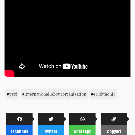
#pssi
#internationallabourorganization
#erickthohir
facebook
twitter
whatsapp
copyurl