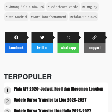
#BintangPialaDunia2026
#FedericoValverde
#Uruguay
#RealMadrid
#AurelianTchouameni
#PialaDunia2026
facebook
twitter
whatsapp
copyurl
TERPOPULER
Piala AFF 2026: Jadwal, Hasil dan Klasemen Lengkap
1
Update Bursa Transfer La Liga 2026-2027
2
Update Bursa Transfer Liga Italia 2026-2027