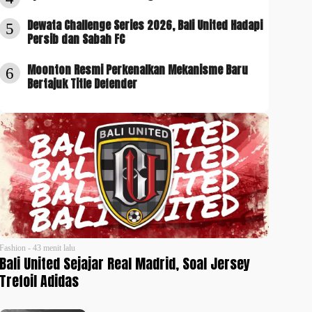
Dewata Challenge Series 2026, Bali United Hadapi
5
Persib dan Sabah FC
Moonton Resmi Perkenalkan Mekanisme Baru
6
Bertajuk Title Defender
Fashion - 43 menit lalu
Bali United Sejajar Real Madrid, Soal Jersey
Trefoil Adidas