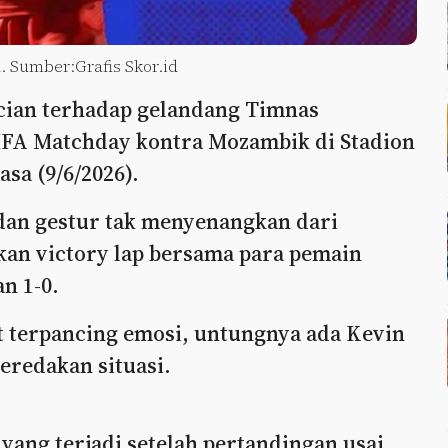
 Sumber:Grafis Skor.id
cian terhadap gelandang Timnas
FIFA Matchday kontra Mozambik di Stadion
sa (9/6/2026).
an gestur tak menyenangkan dari
an victory lap bersama para pemain
n 1-0.
t terpancing emosi, untungnya ada Kevin
eredakan situasi.
 yang terjadi setelah pertandingan usai.