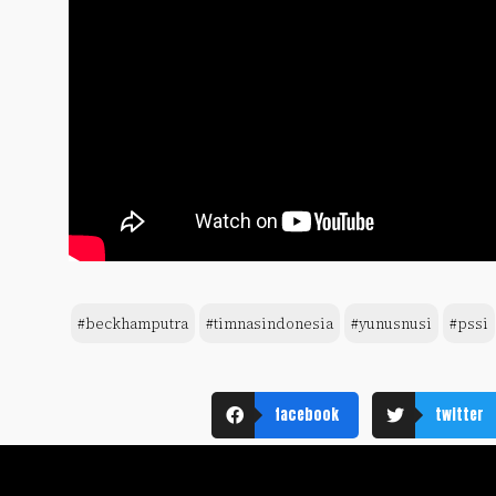
#beckhamputra
#timnasindonesia
#yunusnusi
#pssi
facebook
twitter