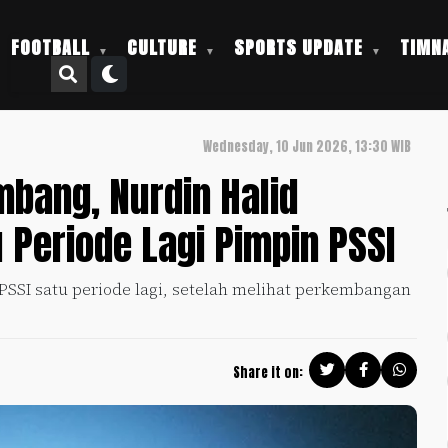
FOOTBALL
CULTURE
SPORTS UPDATE
TIMNA
Wednesday, 10 Jun 2026, 13:30 WIB
bang, Nurdin Halid
 Periode Lagi Pimpin PSSI
SSI satu periode lagi, setelah melihat perkembangan
Share it on: