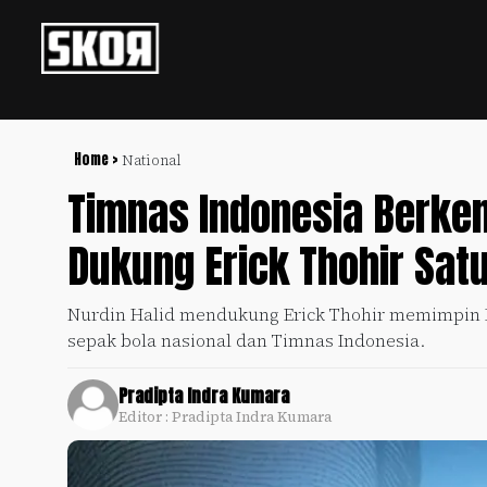
+
Football
Privacy
Policy
Home >
National
Timnas Indonesia Berkem
+
Pedoman
Culture
Pemberitaan
Dukung Erick Thohir Satu
Media
Sports
+
Siber
Update
Nurdin Halid mendukung Erick Thohir memimpin P
Disclaimer
sepak bola nasional dan Timnas Indonesia.
Timnas
Tentang
Indonesia
Kami
Pradipta Indra Kumara
SKOR
Editor : Pradipta Indra Kumara
SPECIAL
Video